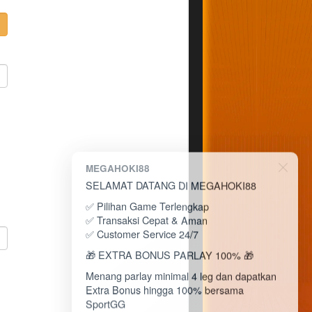
MEGAHOKI88
SELAMAT DATANG DI MEGAHOKI88
✅ Pilihan Game Terlengkap
✅ Transaksi Cepat & Aman
✅ Customer Service 24/7
🎁 EXTRA BONUS PARLAY 100% 🎁
Menang parlay minimal 4 leg dan dapatkan
Extra Bonus hingga 100% bersama
SportGG