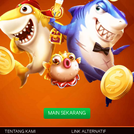
MAIN SEKARANG
TENTANG KAMI
LINK ALTERNATIF